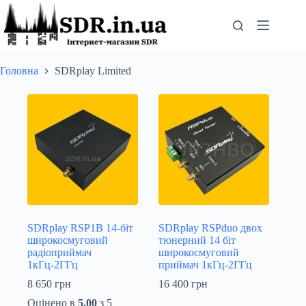
Перейти
до
вмісту
Головна
SDRplay Limited
SDRplay RSP1B 14-біт
SDRplay RSPduo двох
широкосмуговий
тюнерний 14 біт
радіоприймач
широкосмуговий
1кГц-2ГГц
приймач 1кГц-2ГГц
8 650
грн
16 400
грн
Оцінено в
5.00
з 5