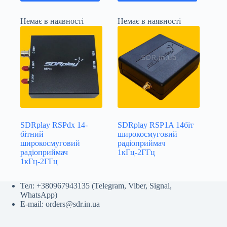
Немає в наявності
Немає в наявності
SDRplay RSPdx 14-
SDRplay RSP1A 14біт
бітний
широкосмуговий
широкосмуговий
радіоприймач
радіоприймач
1кГц-2ГГц
1кГц-2ГГц
Тел:
+380967943135
(
Telegram
,
Viber
,
Signal
,
WhatsApp
)
E-mail:
orders@sdr.in.ua