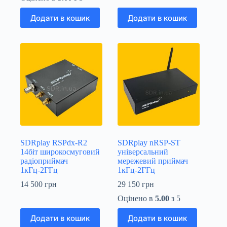
Додати в кошик
Додати в кошик
SDRplay RSPdx-R2
SDRplay nRSP-ST
14біт широкосмуговий
універсальний
радіоприймач
мережевий приймач
1кГц-2ГГц
1кГц-2ГГц
14 500
грн
29 150
грн
Оцінено в
5.00
з 5
Додати в кошик
Додати в кошик