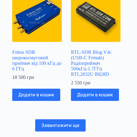
Fobos SDR
RTL-SDR Blog V4c
широкосмуговий
(USB-C Female)
приймач від 100 кГц до
Радіоприймач
6 ГГц
500кГц-1.7ГГц
RTL2832U R828D
18 500
грн
2 550
грн
Додати в кошик
Додати в кошик
Завантажити ще