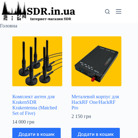
Перейти
до
вмісту
Головна
Комплект антен для
Металевий корпус для
KrakenSDR
HackRF One/HackRF
Krakentenna (Matched
Pro
Set of Five)
2 150
грн
14 000
грн
Додати в кошик
Додати в кошик