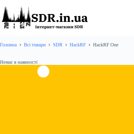
Перейти
до
вмісту
Головна
Всі товари
SDR
HackRF
HackRF One
Немає в наявності