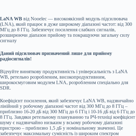
LaNA WB
від Nooelec —
високоякісний модуль підсилювача
(LNA), який працює в дуже широкому діапазоні частот: від 300
МГц до 8 ГГц. Забезпечує посилення слабких сигналів,
розширюючи діапазон прийому та покращуючи загальну силу
сигналу
Даний підсилювач призначений лише для прийому
радіосигналів!
Відчуйте виняткову продуктивність і універсальність з LaNA
WB, ретельно розробленим, високопродуктивним,
широкосмуговим модулем LNA, розробленим спеціально для
SDR.
Коефіцієнт посилення, який забезпечує LaNA WB, надзвичайно
лінійний у робочому діапазоні частот від 300 МГц до 8 ГГц –
приблизно 16-20 дБ від 300 МГц до 6 ГГц і 10-16 дБ від 6 ГГц до
8 ГГц. Завдяки ретельному плануванню та РЧ-техніці коефіцієнт
шуму є надзвичайно низьким у всьому робочому діапазоні
пристрою – приблизно 1,5 дБ у номінальному значенні. Це
забезпечує максимальну сумісність із широким спектром