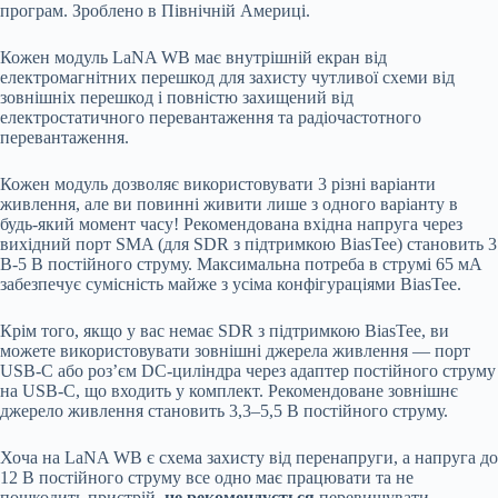
програм. Зроблено в Північній Америці.
Кожен модуль LaNA WB має внутрішній екран від
електромагнітних перешкод для захисту чутливої схеми від
зовнішніх перешкод і повністю захищений від
електростатичного перевантаження та радіочастотного
перевантаження.
Кожен модуль дозволяє використовувати 3 різні варіанти
живлення, але ви повинні живити лише з одного варіанту в
будь-який момент часу! Рекомендована вхідна напруга через
вихідний порт SMA (для SDR з підтримкою BiasTee) становить 3
В-5 В постійного струму. Максимальна потреба в струмі 65 мА
забезпечує сумісність майже з усіма конфігураціями BiasTee.
Крім того, якщо у вас немає SDR з підтримкою BiasTee, ви
можете використовувати зовнішні джерела живлення — порт
USB-C або роз’єм DC-циліндра через адаптер постійного струму
на USB-C, що входить у комплект. Рекомендоване зовнішнє
джерело живлення становить 3,3–5,5 В постійного струму.
Хоча на LaNA WB є схема захисту від перенапруги, а напруга до
12 В постійного струму все одно має працювати та не
пошкодить пристрій,
не рекомендується
перевищувати