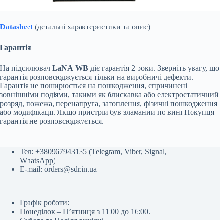
Datasheet
(детальні характеристики та опис)
Гарантія
На підсилювач
LaNA
WB
діє гарантія 2 роки. Зверніть увагу, що
гарантія розповсюджується тільки на виробничі дефекти.
Гарантія не поширюється на пошкодження, спричинені
зовнішніми подіями, такими як блискавка або електростатичний
розряд, пожежа, перенапруга, затоплення, фізичні пошкодження
або модифікації. Якщо пристрій був зламаний по вині Покупця –
гарантія не розповсюджується.
Тел:
+380967943135
(
Telegram
,
Viber
,
Signal
,
WhatsApp
)
E-mail:
orders@sdr.in.ua
Графік роботи:
Понеділок – П’ятниця з 11:00 до 16:00.