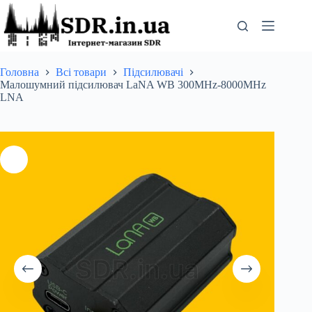
Перейти
до
вмісту
Головна
Всі товари
Підсилювачі
Малошумний підсилювач LaNA WB 300MHz-8000MHz
LNA