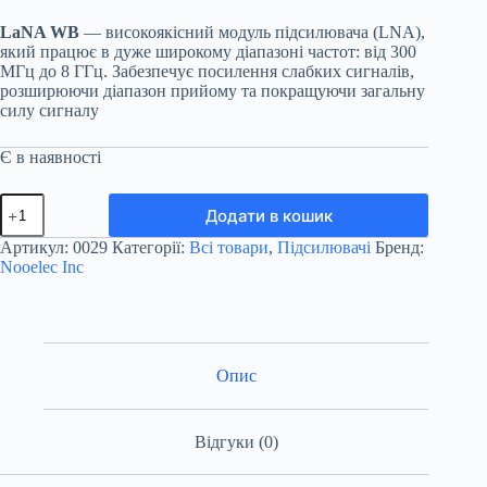
LaNA WB
— високоякісний модуль підсилювача (LNA),
який працює в дуже широкому діапазоні частот: від 300
МГц до 8 ГГц. Забезпечує посилення слабких сигналів,
розширюючи діапазон прийому та покращуючи загальну
силу сигналу
Є в наявності
Малошумний
Додати в кошик
підсилювач
LaNA
Артикул:
0029
Категорії:
Всі товари
,
Підсилювачі
Бренд:
WB
Nooelec Inc
300MHz-
8000MHz
LNA
кількість
Опис
Відгуки (0)