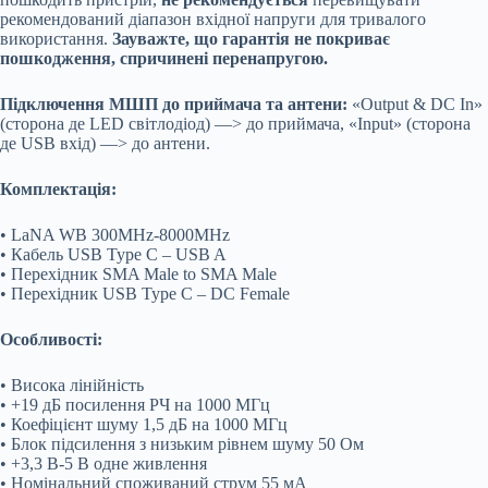
рекомендований діапазон вхідної напруги для тривалого
використання.
Зауважте, що гарантія не покриває
пошкодження, спричинені перенапругою.
Підключення МШП до приймача та антени:
«Output & DC In»
(сторона де LED світлодіод) —> до приймача, «Input» (сторона
де USB вхід) —> до антени.
Комплектація:
• LaNA WB 300MHz-8000MHz
• Кабель USB Type C – USB A
• Перехідник SMA Male to SMA Male
• Перехідник USB Type C – DC Female
Особливості:
• Висока лінійність
• +19 дБ посилення РЧ на 1000 МГц
• Коефіцієнт шуму 1,5 дБ на 1000 МГц
• Блок підсилення з низьким рівнем шуму 50 Ом
• +3,3 В-5 В одне живлення
• Номінальний споживаний струм 55 мА