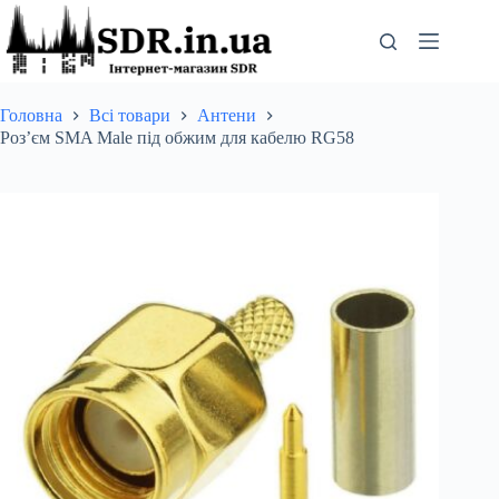
Перейти
до
вмісту
Головна
Всі товари
Антени
Роз’єм SMA Male під обжим для кабелю RG58