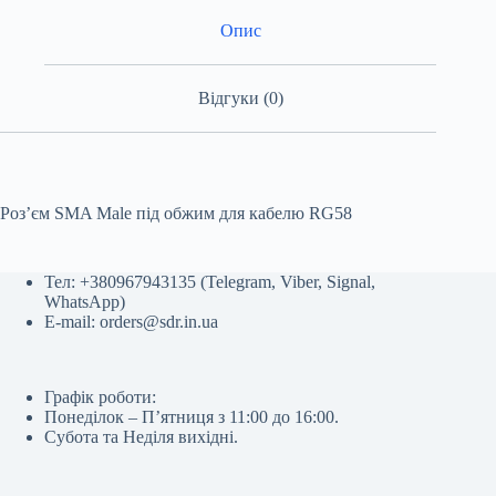
RG58
кількість
Опис
Відгуки (0)
Роз’єм SMA Male під обжим для кабелю RG58
Тел:
+380967943135
(
Telegram
,
Viber
,
Signal
,
WhatsApp
)
E-mail:
orders@sdr.in.ua
Графік роботи:
Понеділок – П’ятниця з 11:00 до 16:00.
Субота та Неділя вихідні.