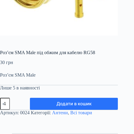
Роз’єм SMA Male під обжим для кабелю RG58
30
грн
Роз’єм SMA Male
Лише 5 в наявності
Роз’єм
Додати в кошик
SMA
Male
Артикул:
0024
Категорії:
Антени
,
Всі товари
під
обжим
для
кабелю