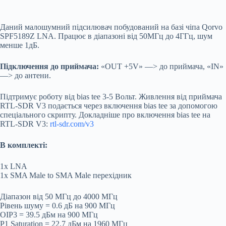
Даний малошумний підсилювач побудований на базі чіпа Qorvo
SPF5189Z LNA. Працює в діапазоні від 50МГц до 4ГГц, шум
менше 1дБ.
Підключення до приймача:
«OUT +5V» —> до приймача, «IN»
—> до антени.
Підтримує роботу від bias tee 3-5 Вольт. Живлення від приймача
RTL-SDR V3 подається через включення bias tee за допомогою
спеціального скрипту. Докладніше про включення bias tee на
RTL-SDR V3:
rtl-sdr.com/v3
В комплекті:
1х LNA
1x SMA Male to SMA Male перехідник
Діапазон від 50 МГц до 4000 МГц
Рівень шуму = 0.6 дБ на 900 МГц
OIP3 = 39.5 дБм на 900 МГц
P1 Saturation = 22.7 дБм на 1960 МГц