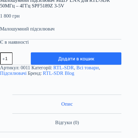
Малошумний підсилювач МШУ LNA для RTL-SDR
50МГц – 4ГГц SPF5189Z 3-5V
1 800
грн
Малошумний підсилювач
Є в наявності
Малошумний
Додати в кошик
підсилювач
МШУ
Артикул:
0011
Категорії:
RTL-SDR
,
Всі товари
,
LNA
Підсилювачі
Бренд:
RTL-SDR Blog
для
RTL-
SDR
50МГц
-
4ГГц
Опис
SPF5189Z
3-
5V
Відгуки (0)
кількість