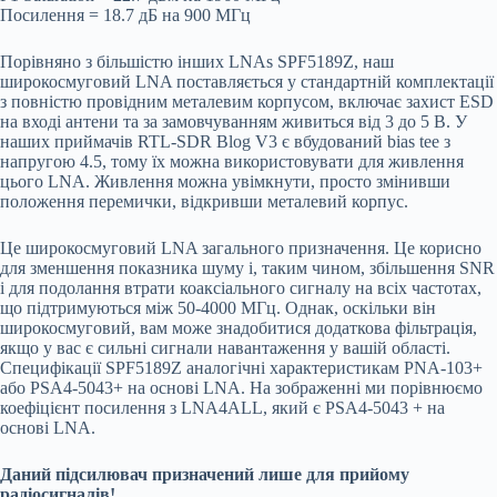
Посилення = 18.7 дБ на 900 МГц
Порівняно з більшістю інших LNAs SPF5189Z, наш
широкосмуговий LNA поставляється у стандартній комплектації
з повністю провідним металевим корпусом, включає захист ESD
на вході антени та за замовчуванням живиться від 3 до 5 В. У
наших приймачів RTL-SDR Blog V3 є вбудований bias tee з
напругою 4.5, тому їх можна використовувати для живлення
цього LNA. Живлення можна увімкнути, просто змінивши
положення перемички, відкривши металевий корпус.
Це широкосмуговий LNA загального призначення. Це корисно
для зменшення показника шуму і, таким чином, збільшення SNR
і для подолання втрати коаксіального сигналу на всіх частотах,
що підтримуються між 50-4000 МГц. Однак, оскільки він
широкосмуговий, вам може знадобитися додаткова фільтрація,
якщо у вас є сильні сигнали навантаження у вашій області.
Специфікації SPF5189Z аналогічні характеристикам PNA-103+
або PSA4-5043+ на основі LNA. На зображенні ми порівнюємо
коефіцієнт посилення з LNA4ALL, який є PSA4-5043 + на
основі LNA.
Даний підсилювач призначений лише для прийому
радіосигналів!