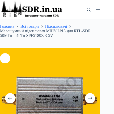
Перейти
до
вмісту
Головна
Всі товари
Підсилювачі
Малошумний підсилювач МШУ LNA для RTL-SDR
50МГц – 4ГГц SPF5189Z 3-5V