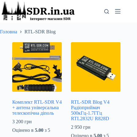
Перейти
до
вмісту
Головна
RTL-SDR Blog
Комплект RTL-SDR V4
RTL-SDR Blog V4
+ антена універсальна
Радіоприймач
телескопічна діполь
500кГц-1.7ГГц
RTL2832U R828D
3 200
грн
2 950
грн
Оцінено в
5.00
з 5
Оцінено в
5.00
з 5