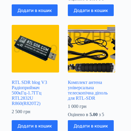
Додати в кошик
Додати в кошик
RTL SDR blog V3
Комплект антена
Радіоприймач
універсальна
500кГц-1.7ГГц
телескопічна діполь
RTL2832U
для RTL-SDR
R860(R820T2)
1 000
грн
2 500
грн
Оцінено в
5.00
з 5
Додати в кошик
Додати в кошик