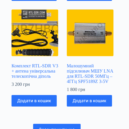
Комплект RTL-SDR V3
Малошумний
+ антена універсальна
підсилювач МШУ LNA
телескопічна діполь
для RTL-SDR 50МГц –
4ГГц SPF5189Z 3-5V
3 200
грн
1 800
грн
Додати в кошик
Додати в кошик